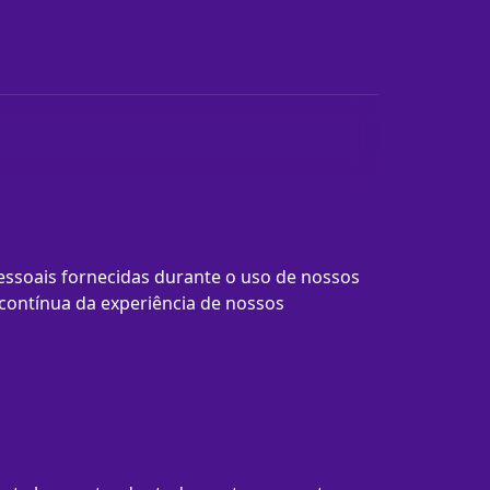
essoais fornecidas durante o uso de nossos
 contínua da experiência de nossos