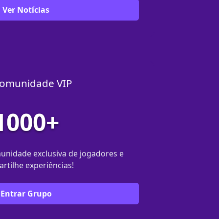
Ver Notícias
Comunidade VIP
1000+
unidade exclusiva de jogadores e
rtilhe experiências!
Entrar Grupo