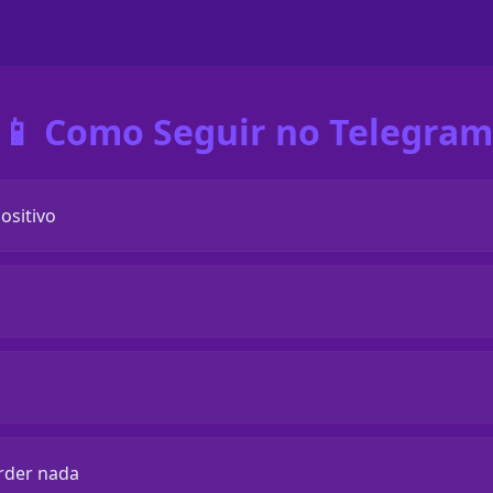
📱 Como Seguir no Telegram
ositivo
erder nada