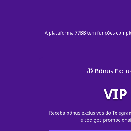
A plataforma 77BB tem funções complet
🎁 Bônus Exclu
VIP
Receba bônus exclusivos do Telegra
e códigos promocionai