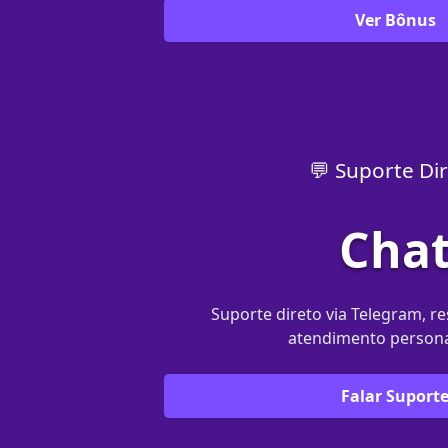
Ver Bônus
💬 Suporte Di
Cha
Suporte direto via Telegram, r
atendimento persona
Falar Suport