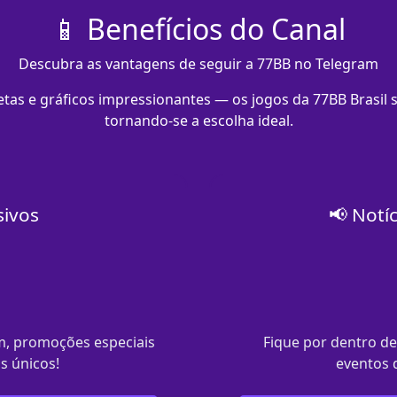
📱 Benefícios do Canal
Descubra as vantagens de seguir a 77BB no Telegram
as e gráficos impressionantes — os jogos da 77BB Brasil s
tornando-se a escolha ideal.
sivos
📢 Notí
m, promoções especiais
Fique por dentro d
s únicos!
eventos 