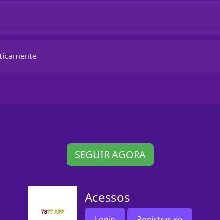
a
aticamente
SEGUIR AGORA
Acessos
Login
Registrar-se