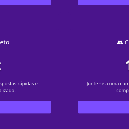
reto
👥 
t
espostas rápidas e
Junte-se a uma com
lizado!
compa
e