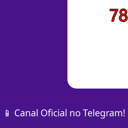
📱 Canal Oficial no Telegram!