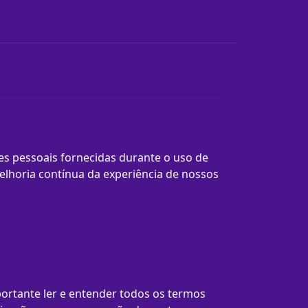
es pessoais fornecidas durante o uso de
elhoria contínua da experiência de nossos
ortante ler e entender todos os termos