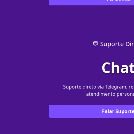
💬 Suporte Di
Cha
Suporte direto via Telegram, r
atendimento persona
Falar Suport