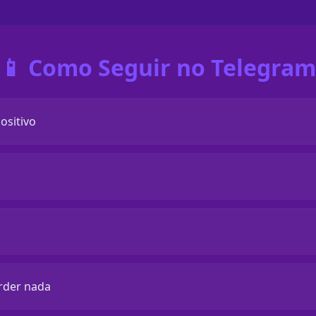
📱 Como Seguir no Telegram
ositivo
erder nada