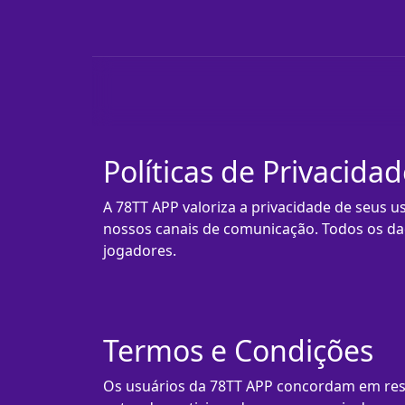
Políticas de Privacida
A 78TT APP valoriza a privacidade de seus 
nossos canais de comunicação. Todos os dad
jogadores.
Termos e Condições
Os usuários da 78TT APP concordam em respe