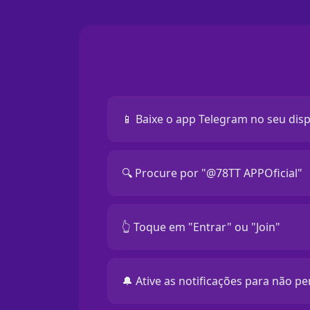
📱 Baixe o app Telegram no seu disp
🔍 Procure por "@78TT APPOficial"
👆 Toque em "Entrar" ou "Join"
🔔 Ative as notificações para não p