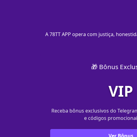
A 78TT APP opera com justiça, honestida
🎁 Bônus Exclu
VIP
Receba bônus exclusivos do Telegra
e códigos promocionai
Ver Bônus