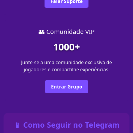
Falar Suporte
👥 Comunidade VIP
1000+
Junte-se a uma comunidade exclusiva de
jogadores e compartilhe experiências!
Entrar Grupo
📱 Como Seguir no Telegram