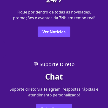
Fique por dentro de todas as novidades,
promoções e eventos da 7Nb em tempo real!
Ver Notícias
💬 Suporte Direto
Chat
Suporte direto via Telegram, respostas rápidas e
atendimento personalizado!